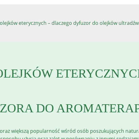
olejków eterycznych – dlaczego dyfuzor do olejków ultradźw
OLEJKÓW ETERYCZNYCH
ZORA DO AROMATERAP
 coraz większą popularność wśród osób poszukujących natur
, sposobu użycia oraz zalet w porównaniu z innymi rodzajam