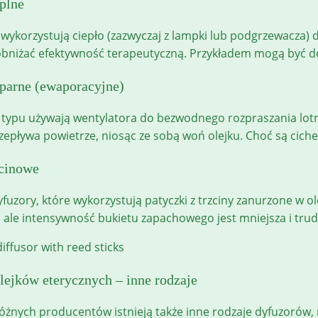
plne
 wykorzystują ciepło (zazwyczaj z lampki lub podgrzewacza) 
 obniżać efektywność terapeutyczną. Przykładem mogą być de
parne (ewaporacyjne)
 typu używają wentylatora do bezwodnego rozpraszania lotn
rzepływa powietrze, niosąc ze sobą woń olejku. Choć są ci
zcinowe
uzory, które wykorzystują patyczki z trzciny zanurzone w ole
 ale intensywność bukietu zapachowego jest mniejsza i trud
lejków eterycznych – inne rodzaje
óżnych producentów istnieją także inne rodzaje dyfuzorów, n