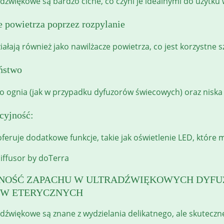
dźwiękowe są bardzo ciche, co czyni je idealnymi do użytku 
e powietrza poprzez rozpylanie
iałają również jako nawilżacze powietrza, co jest korzystne 
ństwo
o ognia (jak w przypadku dyfuzorów świecowych) oraz niska 
cyjność:
oferuje dodatkowe funkcje, takie jak oświetlenie LED, które
NOŚĆ ZAPACHU W ULTRADŹWIĘKOWYCH DYF
ÓW ETERYCZNYCH
dźwiękowe są znane z wydzielania delikatnego, ale skuteczn