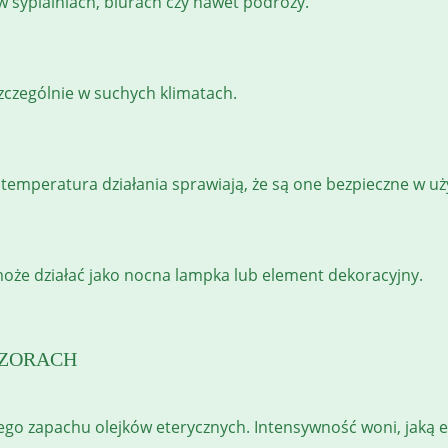
w sypialniach, biurach czy nawet podróży.
szczególnie w suchych klimatach.
temperatura działania sprawiają, że są one bezpieczne w uż
 może działać jako nocna lampka lub element dekoracyjny.
UZORACH
ego zapachu olejków eterycznych. Intensywność woni, jaką em