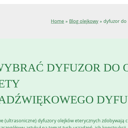
Home
Blog olejkowy
dyfuzor do 
WYBRAĆ DYFUZOR DO 
LETY
ADŹWIĘKOWEGO DYFU
e (ultrasoniczne) dyfuzory olejków eterycznych zdobywają
zczegółowy artykuł na temat tych urządzeń, ich konstrukcji