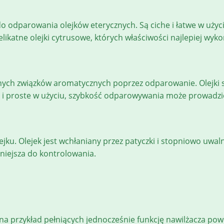
do odparowania olejków eterycznych. Są ciche i łatwe w uży
likatne olejki cytrusowe, których właściwości najlepiej wy
ych związków aromatycznych poprzez odparowanie. Olejki s
che i proste w użyciu, szybkość odparowywania może prowad
jku. Olejek jest wchłaniany przez patyczki i stopniowo uwal
niejsza do kontrolowania.
a przykład pełniących jednocześnie funkcję nawilżacza powie