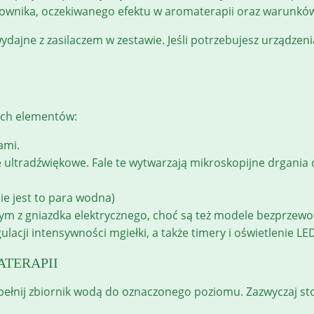
ownika, oczekiwanego efektu w aromaterapii oraz warunków,
ydajne z zasilaczem w zestawie. Jeśli potrzebujesz urządze
wych elementów:
ami.
e ultradźwiękowe. Fale te wytwarzają mikroskopijne drgania o
ie jest to para wodna)
ym z gniazdka elektrycznego, choć są też modele bezprzewod
lacji intensywności mgiełki, a także timery i oświetlenie LE
TERAPII
apełnij zbiornik wodą do oznaczonego poziomu. Zazwyczaj st