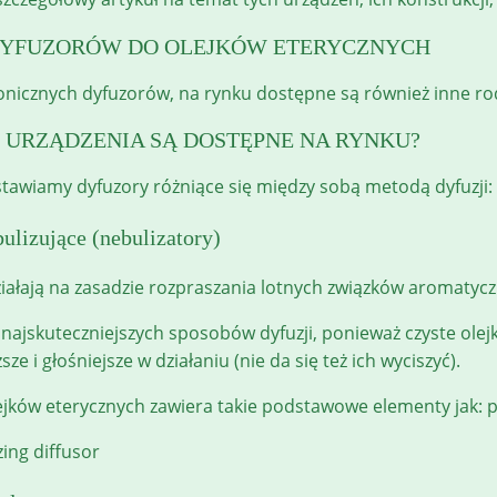
DYFUZORÓW DO OLEJKÓW ETERYCZNYCH
onicznych dyfuzorów, na rynku dostępne są również inne rod
E URZĄDZENIA SĄ DOSTĘPNE NA RYNKU?
stawiamy dyfuzory różniące się między sobą metodą dyfuzji:
ulizujące (nebulizatory)
ziałają na zasadzie rozpraszania lotnych związków aromatyc
 z najskuteczniejszych sposobów dyfuzji, ponieważ czyste ol
ze i głośniejsze w działaniu (nie da się też ich wyciszyć).
ejków eterycznych zawiera takie podstawowe elementy jak: p