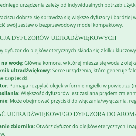
dniego urządzenia zależy od indywidualnych potrzeb użytk
iszu dobrze się sprawdzą się większe dyfuzory i bardziej w
cić swój zestaw o bezprzewodowy model kompaktowy.
CJA DYFUZORÓW ULTRADŹWIĘKOWYCH
y dyfuzor do olejków eterycznych składa się z kilku kluczo
k na wodę
: Główna komora, w której miesza się woda z olejk
rnik ultradźwiękowy
: Serce urządzenia, które generuje fal
e cząsteczki.
tor
: Pomaga rozpylać olejek w formie mgiełki w powietrzu (n
asilania
: Większość dyfuzorów jest zasilana prądem zmienn
nie
: Może obejmować przyciski do włączania/wyłączania, regu
AĆ ULTRADŹWIĘKOWEGO DYFUZORA DO AROMA
anie zbiornika
: Otwórz dyfuzor do olejków eterycznych i n
ów.