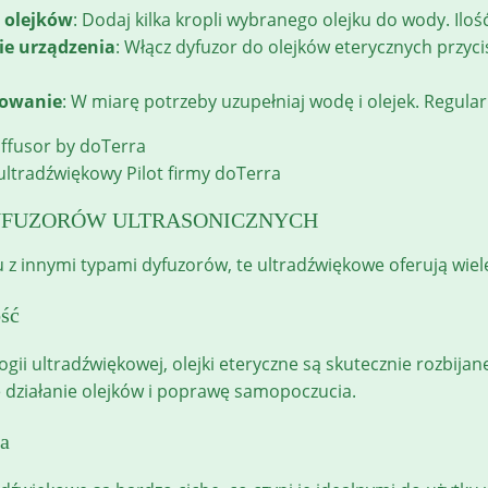
 olejków
: Dodaj kilka kropli wybranego olejku do wody. Ilość
ie urządzenia
: Włącz dyfuzor do olejków eterycznych przyc
rowanie
: W miarę potrzeby uzupełniaj wodę i olejek. Regula
ultradźwiękowy Pilot firmy doTerra
YFUZORÓW ULTRASONICZNYCH
z innymi typami dyfuzorów, te ultradźwiękowe oferują wiele
ość
logii ultradźwiękowej, olejki eteryczne są skutecznie rozbi
działanie olejków i poprawę samopoczucia.
ca