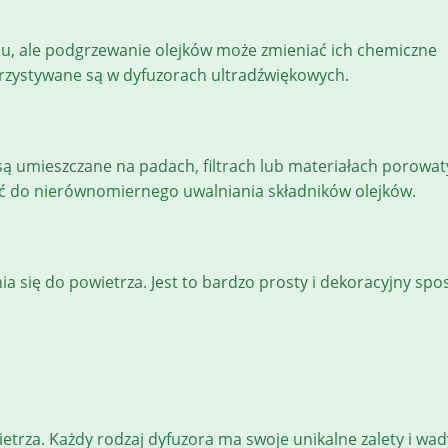
ciu, ale podgrzewanie olejków może zmieniać ich chemiczne
korzystywane są w dyfuzorach ultradźwiękowych.
ą umieszczane na padach, filtrach lub materiałach porowat
zić do nierównomiernego uwalniania składników olejków.
nia się do powietrza. Jest to bardzo prosty i dekoracyjny sp
trza. Każdy rodzaj dyfuzora ma swoje unikalne zalety i wad